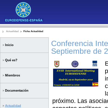
Actualidad
Ficha Actualidad
Conferencia Int
Inicio
Septiembre de 
Qué es?
p
Miembros
i
c
Documentación
l
próximo. Las asociac
Actualidad